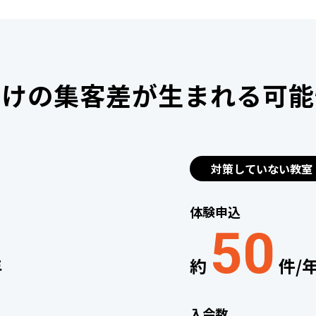
だけの集客差が生まれる可能
対策していない教室
体験申込
50
年
約
件/
入会数