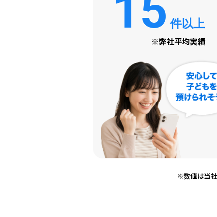
15
件以上
※弊社平均実績
※数値は当