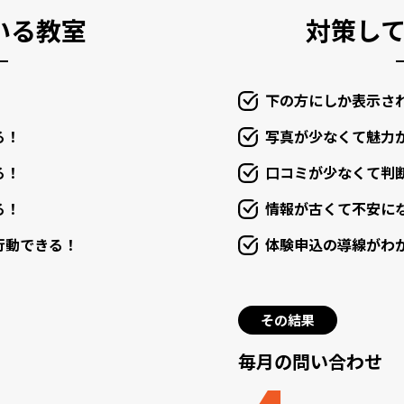
いる教室
対策し
！
下の方にしか表示さ
る！
写真が少なくて魅力
る！
口コミが少なくて判
る！
情報が古くて不安に
行動できる！
体験申込の導線がわ
その結果
毎月の問い合わせ