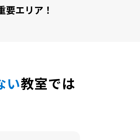
重要エリア！
ない
教室では
。