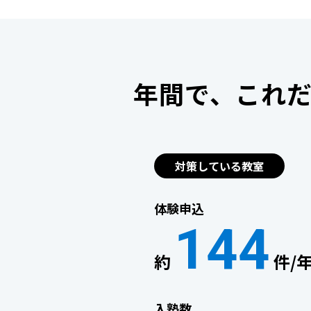
年間で、これ
対策している教室
体験申込
144
約
件/
入塾数