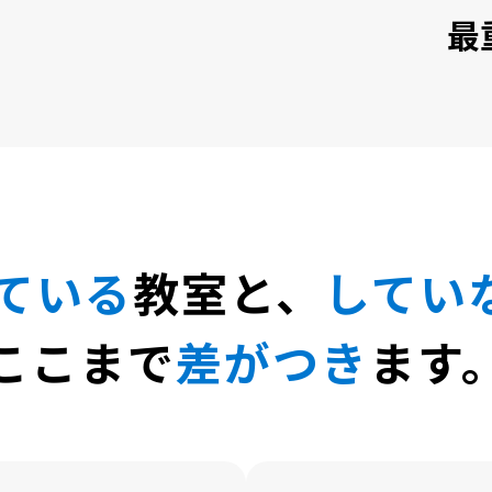
最
ている
教室と、
してい
ここまで
差がつき
ます