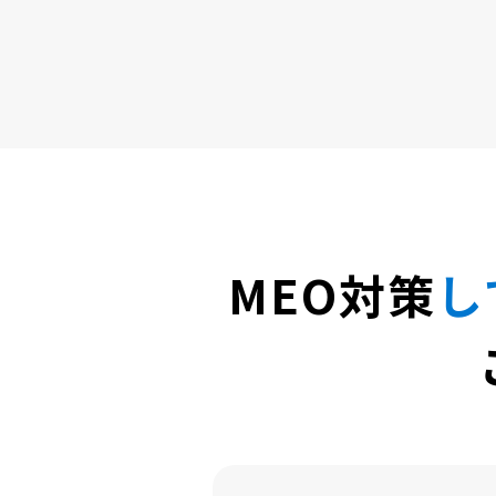
MEO対策
し