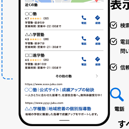
表
検
電
問
信
す