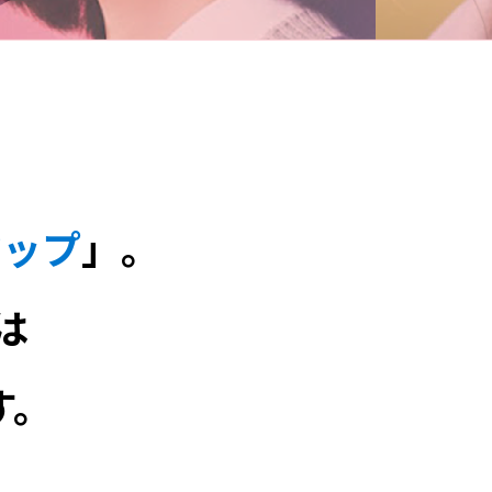
マップ
」。
は
す。