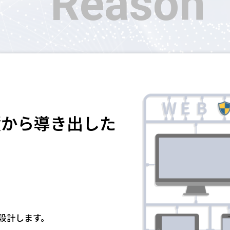
Reason
績から
導き出した
設計します。